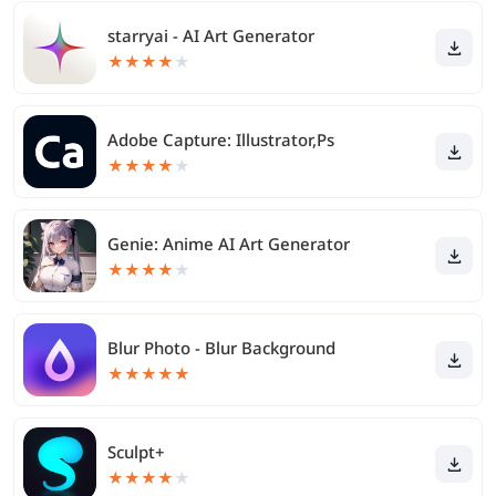
starryai - AI Art Generator
★
★
★
★
★
Adobe Capture: Illustrator,Ps
★
★
★
★
★
Genie: Anime AI Art Generator
★
★
★
★
★
Blur Photo - Blur Background
★
★
★
★
★
Sculpt+
★
★
★
★
★