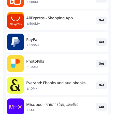
500M+
AliExpress - Shopping App
Get
500M+
PayPal
Get
100M+
PhotoPills
Get
100K+
Everand: Ebooks and audiobooks
Get
10M+
Mixcloud - รายการวิทยุและดีเจ
Get
5M+