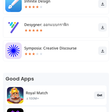
Infinite Design
★
★
★
★
★
Desygner: ออกแบบกราฟิก
★
★
★
★
★
Symposia: Creative Discourse
★
★
★
★
★
Good Apps
Royal Match
Get
100M+