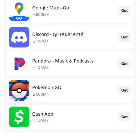
Google Maps Go
Get
500M+
Discord - คุย เล่นสังสรรค์
Get
100M+
Pandora - Music & Podcasts
Get
100M+
Pokémon GO
Get
500M+
Cash App
Get
100M+