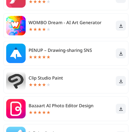
★
★
★
★
★
WOMBO Dream - AI Art Generator
★
★
★
★
★
PENUP – Drawing-sharing SNS
★
★
★
★
★
Clip Studio Paint
★
★
★
★
★
Bazaart AI Photo Editor Design
★
★
★
★
★