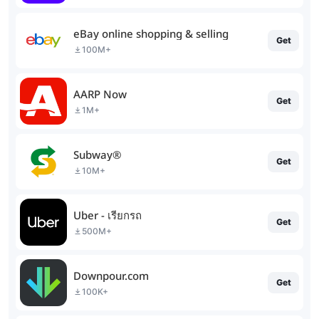
eBay online shopping & selling
Get
100M+
AARP Now
Get
1M+
Subway®
Get
10M+
Uber - เรียกรถ
Get
500M+
Downpour.com
Get
100K+