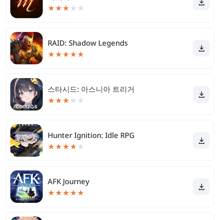
★
★
★
★
★
RAID: Shadow Legends
★
★
★
★
★
스타시드: 아스니아 트리거
★
★
★
★
★
Hunter Ignition: Idle RPG
★
★
★
★
★
AFK Journey
★
★
★
★
★