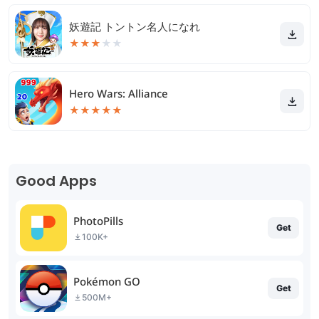
妖遊記 トントン名人になれ
★
★
★
★
★
Hero Wars: Alliance
★
★
★
★
★
Good Apps
PhotoPills
Get
100K+
Pokémon GO
Get
500M+