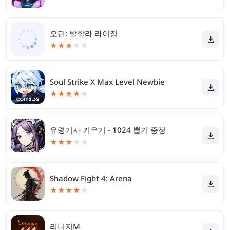
오딘: 발할라 라이징
★
★
★
★
★
Soul Strike X Max Level Newbie
★
★
★
★
★
유령기사 키우기 - 1024 뽑기 증정
★
★
★
★
★
Shadow Fight 4: Arena
★
★
★
★
★
리니지M