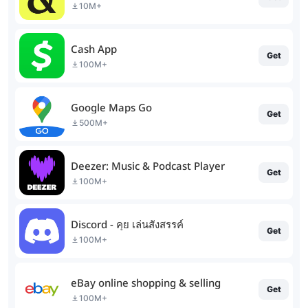
10M+
Cash App
Get
100M+
Google Maps Go
Get
500M+
Deezer: Music & Podcast Player
Get
100M+
Discord - คุย เล่นสังสรรค์
Get
100M+
eBay online shopping & selling
Get
100M+