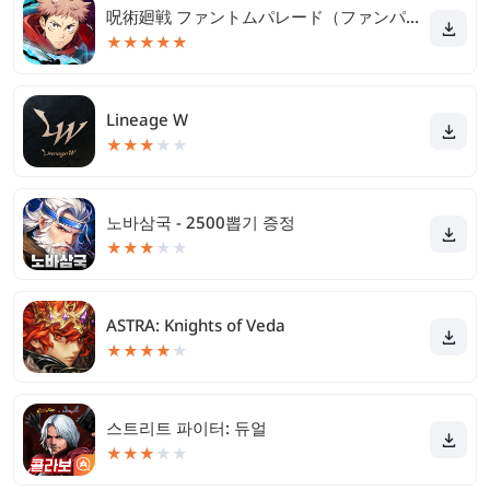
呪術廻戦 ファントムパレード（ファンパレ）
★
★
★
★
★
Lineage W
★
★
★
★
★
노바삼국 - 2500뽑기 증정
★
★
★
★
★
ASTRA: Knights of Veda
★
★
★
★
★
스트리트 파이터: 듀얼
★
★
★
★
★