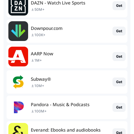
DAZN - Watch Live Sports
Get
50M+
Downpour.com
Get
100K+
AARP Now
Get
1M+
Subway®
Get
10M+
Pandora - Music & Podcasts
Get
100M+
Everand: Ebooks and audiobooks
Get